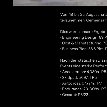
Vom 18. bis 25. August hat
teilzunehmen. Gemeinsam m
Dies waren unsere Ergebnis
• Engineering Design: 89 P
• Cost & Manufacturing: 73
• Business Plan: 56,6 Pkt | 
Nach den statischen Diszi
Events eine starke Perfor
• Acceleration: 4,030s | P5
• Skidpad: 5,697s | P5
• Autocross: 97,774s | P7
• Endurance: 2013,08s | P7
• Gesamt: P8/23