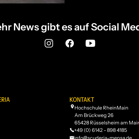
hr News gibt es auf Social Med
ERIA
KONTAKT
Hochschule RheinMain
Am Brückweg 26
65428 Rüsselsheim am Mai
+49 (0) 6142 - 898 4185
info@scuderia-mensa.de