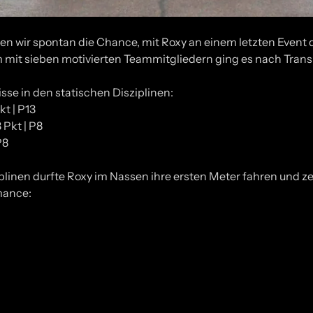
ten wir spontan die Chance, mit Roxy an einem letzten Event 
it sieben motivierten Teammitgliedern ging es nach Transpo
se in den statischen Disziplinen:
kt | P13
 Pkt | P8
P8
plinen durfte Roxy im Nassen ihre ersten Meter fahren und z
mance: