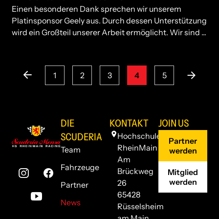
Einen besonderen Dank sprechen wir unserem
Platinsponsor Geely aus. Durch dessen Unterstützung
wird ein Großteil unserer Arbeit ermöglicht. Wir sind ...
<
1
2
3
4
5
>
DIE
KONTAKT
JOIN US
SCUDERIA
Hochschule
Partner
RheinMain
Team
werden
Am
Fahrzeuge
Brückweg
Mitglied
werden
26
Partner
65428
News
Rüsselsheim
am Main