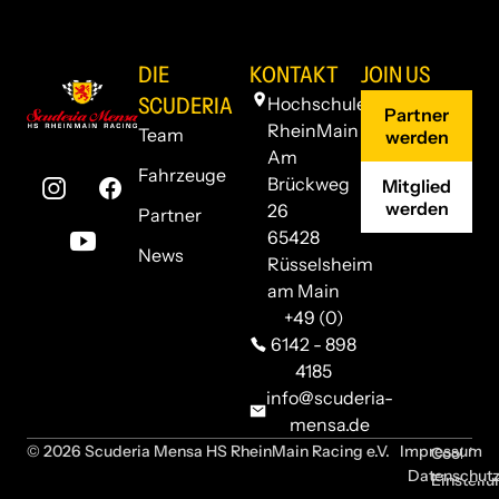
DIE
KONTAKT
JOIN US
SCUDERIA
Hochschule
Partner
RheinMain
Team
werden
Am
Fahrzeuge
Brückweg
Mitglied
werden
26
Partner
65428
News
Rüsselsheim
am Main
+49 (0)
6142 - 898
4185
info@scuderia-
mensa.de
© 2026 Scuderia Mensa HS RheinMain Racing e.V.
Impressum
Cookie-
Datenschut
Einstell